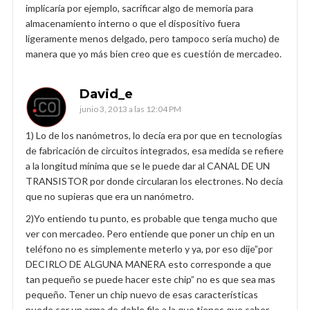
implicaría por ejemplo, sacrificar algo de memoria para
almacenamiento interno o que el dispositivo fuera
ligeramente menos delgado, pero tampoco sería mucho) de
manera que yo más bien creo que es cuestión de mercadeo.
David_e
junio 3, 2013 a las 12:04 PM
1) Lo de los nanómetros, lo decía era por que en tecnologías
de fabricación de circuitos integrados, esa medida se refiere
a la longitud mínima que se le puede dar al CANAL DE UN
TRANSISTOR por donde circularan los electrones. No decía
que no supieras que era un nanómetro.
2)Yo entiendo tu punto, es probable que tenga mucho que
ver con mercadeo. Pero entiende que poner un chip en un
teléfono no es simplemente meterlo y ya, por eso dije”por
DECIRLO DE ALGUNA MANERA esto corresponde a que
tan pequeño se puede hacer este chip” no es que sea mas
pequeño. Tener un chip nuevo de esas características
puede ser un arma de doble filo a la que tienes que saber