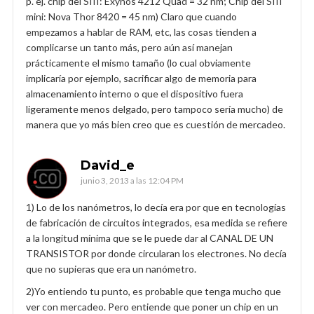
p. ej. chip del SIII: Exynos 4212 Quad = 32 nm; Chip del SIII
mini: Nova Thor 8420 = 45 nm) Claro que cuando
empezamos a hablar de RAM, etc, las cosas tienden a
complicarse un tanto más, pero aún así manejan
prácticamente el mismo tamaño (lo cual obviamente
implicaría por ejemplo, sacrificar algo de memoria para
almacenamiento interno o que el dispositivo fuera
ligeramente menos delgado, pero tampoco sería mucho) de
manera que yo más bien creo que es cuestión de mercadeo.
David_e
junio 3, 2013 a las 12:04 PM
1) Lo de los nanómetros, lo decía era por que en tecnologías
de fabricación de circuitos integrados, esa medida se refiere
a la longitud mínima que se le puede dar al CANAL DE UN
TRANSISTOR por donde circularan los electrones. No decía
que no supieras que era un nanómetro.
2)Yo entiendo tu punto, es probable que tenga mucho que
ver con mercadeo. Pero entiende que poner un chip en un