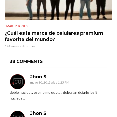
SMARTPHONES
¿Cuál es la marca de celulares premium
favorita del mundo?
194 views
4 min read
38 COMMENTS
Jhon S
mayo 30, 2013 a las 1:25 PM
doble nucleo .. eso no me gusta.. deberian dejarle los 8
nucleos ..
Jhon S