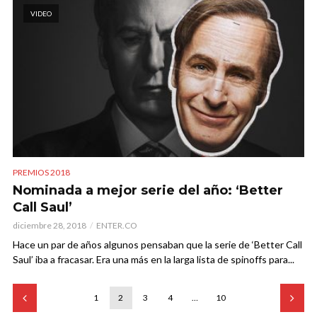
VIDEO
PREMIOS 2018
Nominada a mejor serie del año: ‘Better
Call Saul’
diciembre 28, 2018
ENTER.CO
Hace un par de años algunos pensaban que la serie de ‘Better Call
Saul’ iba a fracasar. Era una más en la larga lista de spinoffs para...
1
2
3
4
…
10