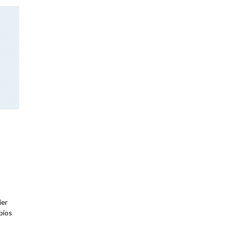
ier
bios