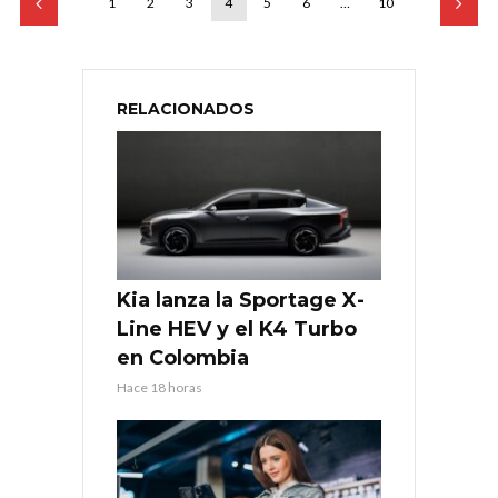
1
2
3
4
5
6
…
10
RELACIONADOS
Kia lanza la Sportage X-
Line HEV y el K4 Turbo
en Colombia
Hace 18 horas