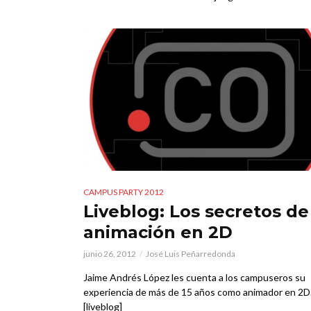
CAMPUS PARTY 2012
Liveblog: Los secretos de
animación en 2D
junio 26, 2012
José Luis Peñarredonda
Jaime Andrés López les cuenta a los campuseros su
experiencia de más de 15 años como animador en 2D
[liveblog]