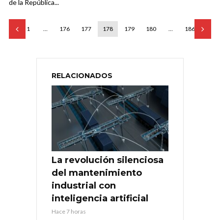
de la República...
1
…
176
177
178
179
180
…
186
RELACIONADOS
La revolución silenciosa
del mantenimiento
industrial con
inteligencia artificial
Hace 7 horas