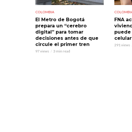
COLOMBIA
COLOMBI
El Metro de Bogotá
FNA ac
prepara un “cerebro
viviend
digital” para tomar
puede 
decisiones antes de que
celular
circule el primer tren
291 views
97 views
3 min read