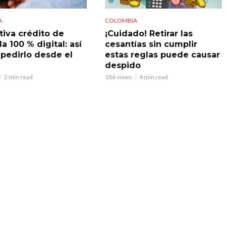
A
COLOMBIA
tiva crédito de
¡Cuidado! Retirar las
a 100 % digital: así
cesantías sin cumplir
pedirlo desde el
estas reglas puede causar
despido
2 min read
186 views
4 min read