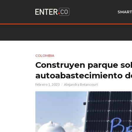
SMART
COLOMBIA
Construyen parque sola
autoabastecimiento d
febrero 1, 2023
Alejandra Betancourt