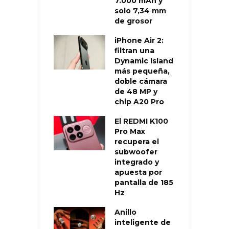
7.000 mAh y
solo 7,34 mm
de grosor
iPhone Air 2:
filtran una
Dynamic Island
más pequeña,
doble cámara
de 48 MP y
chip A20 Pro
El REDMI K100
Pro Max
recupera el
subwoofer
integrado y
apuesta por
pantalla de 185
Hz
Anillo
inteligente de