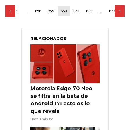
1
…
858
859
860
861
862
…
873
RELACIONADOS
Motorola Edge 70 Neo
se filtra en la beta de
Android 17: esto es lo
que revela
Hace 1 minuto