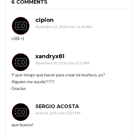
6 COMMENTS
cipion
diciembre 22, 2010 a las 11:30 AM
c00l =)
xandryx81
diciembre 30, 2010 a las 3:22 PM
Y que tengo que hacer para crear mi muñeco, ps?
Alguien me ayuda!!!!!!
Gracias
SERGIO ACOSTA
enero 3, 2011 a las 2:01 PM
que bueno!