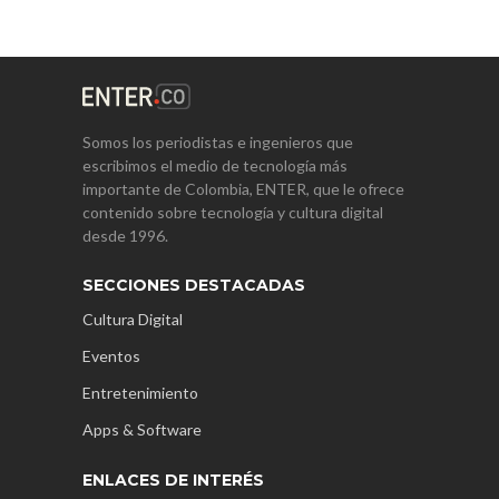
Somos los periodistas e ingenieros que
escribimos el medio de tecnología más
importante de Colombia, ENTER, que le ofrece
contenido sobre tecnología y cultura digital
desde 1996.
SECCIONES DESTACADAS
Cultura Digital
Eventos
Entretenimiento
Apps & Software
ENLACES DE INTERÉS