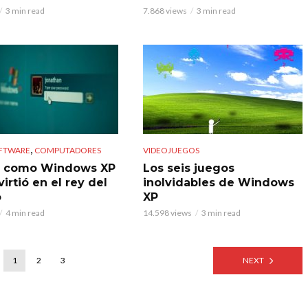
3 min read
7.868 views
3 min read
,
OFTWARE
COMPUTADORES
VIDEOJUEGOS
e como Windows XP
Los seis juegos
irtió en el rey del
inolvidables de Windows
o
XP
4 min read
14.598 views
3 min read
1
2
3
NEXT