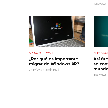
438 views
APPS & SOFTWARE
APPS & S
¿Por qué es importante
Así fu
migrar de Windows XP?
se conv
mund
771 views
3 min read
183 views