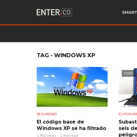
SMART
TAG - WINDOWS XP
VIDEO
SEGURIDAD
EL POPURR
El código base de
Subast
Windows XP se ha filtrado
seis de
peligr
1.952 views
2 min read