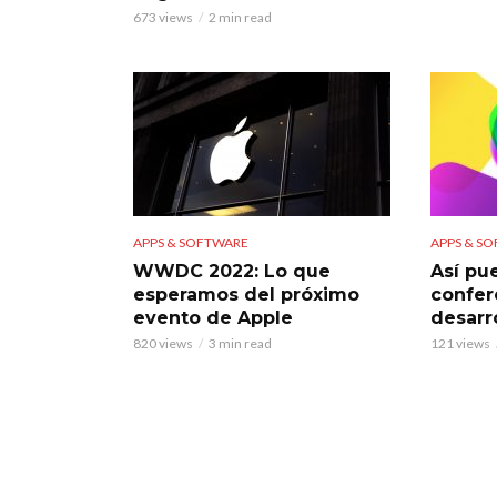
673 views
2 min read
APPS & SOFTWARE
APPS & S
WWDC 2022: Lo que
Así pu
esperamos del próximo
confer
evento de Apple
desarr
820 views
3 min read
121 views