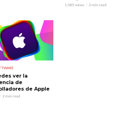
1.085 views
2 min read
OFTWARE
edes ver la
encia de
olladores de Apple
2 min read