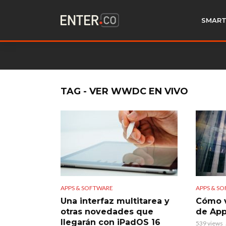
SMART
TAG - VER WWDC EN VIVO
APPS & SOFTWARE
APPS & S
Una interfaz multitarea y
Cómo 
otras novedades que
de App
llegarán con iPadOS 16
539 views