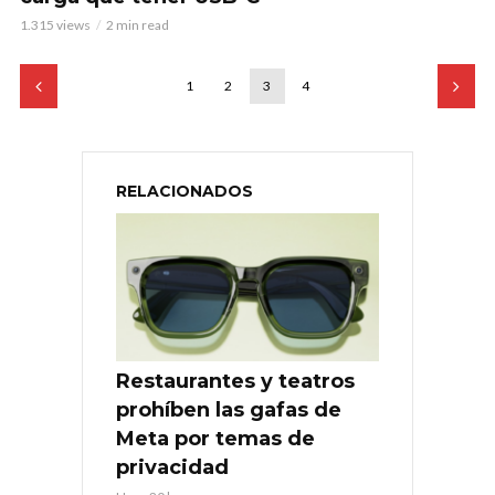
1.315 views
2 min read
1
2
3
4
RELACIONADOS
Restaurantes y teatros
prohíben las gafas de
Meta por temas de
privacidad