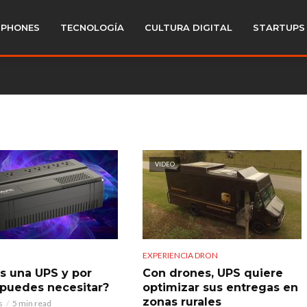
PHONES
TECNOLOGÍA
CULTURA DIGITAL
STARTUPS
VIDEO
EXPERIENCIA DRON
s una UPS y por
Con drones, UPS quiere
 puedes necesitar?
optimizar sus entregas en
zonas rurales
s
5 min read