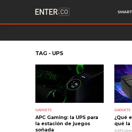
SMART
TAG - UPS
GADGETS
GADGETS
APC Gaming: la UPS para
¿Qué e
la estación de juegos
qué la
soñada
4.691 view