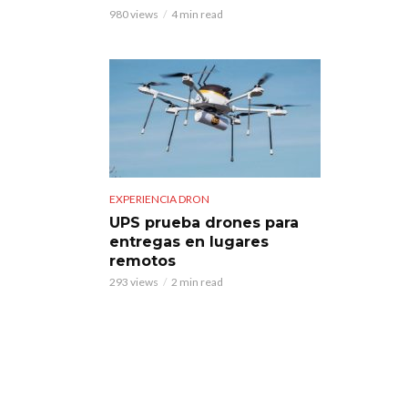
980 views
4 min read
EXPERIENCIA DRON
UPS prueba drones para
entregas en lugares
remotos
293 views
2 min read