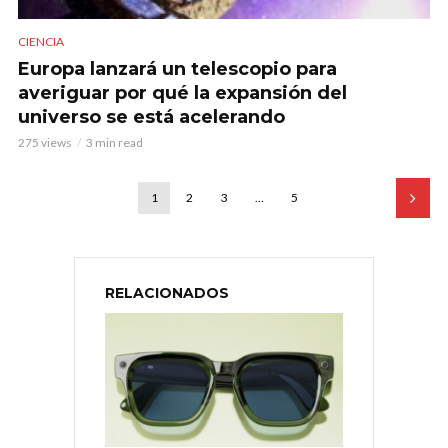
CIENCIA
Europa lanzará un telescopio para
averiguar por qué la expansión del
universo se está acelerando
275 views
3 min read
1
2
3
…
5
RELACIONADOS