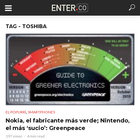
TAG - TOSHIBA
,
EL POPURRÍ
SMARTPHONES
Nokia, el fabricante más verde; Nintendo,
el más ‘sucio’: Greenpeace
197 views
4 min read