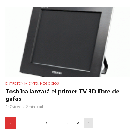
,
ENTRETENIMIENTO
NEGOCIOS
Toshiba lanzará el primer TV 3D libre de
gafas
247 views
2 min read
1
…
3
4
5