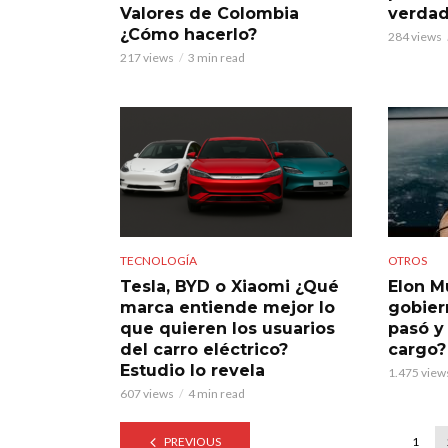
Valores de Colombia
verdad
¿Cómo hacerlo?
284 views
217 views
3 min read
TECNOLOGÍA
OTROS
Tesla, BYD o Xiaomi ¿Qué
Elon M
marca entiende mejor lo
gobier
que quieren los usuarios
pasó y
del carro eléctrico?
cargo?
Estudio lo revela
1.475 view
607 views
4 min read
PREVIOUS
1