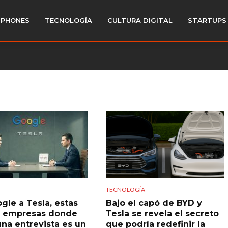
PHONES
TECNOLOGÍA
CULTURA DIGITAL
STARTUPS
TECNOLOGÍA
gle a Tesla, estas
Bajo el capó de BYD y
s empresas donde
Tesla se revela el secreto
una entrevista es un
que podría redefinir la