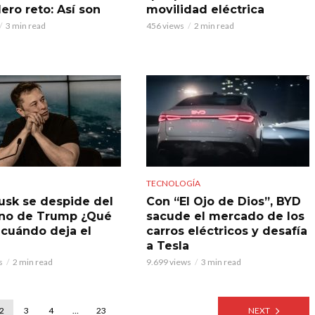
ero reto: Así son
movilidad eléctrica
3 min read
456 views
2 min read
TECNOLOGÍA
usk se despide del
Con “El Ojo de Dios”, BYD
no de Trump ¿Qué
sacude el mercado de los
 cuándo deja el
carros eléctricos y desafía
a Tesla
s
2 min read
9.699 views
3 min read
2
3
4
…
23
NEXT