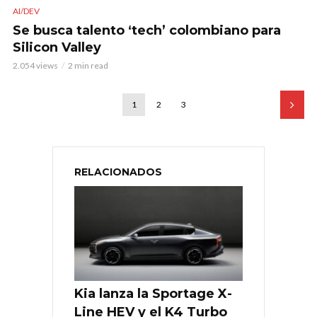
AI/DEV
Se busca talento ‘tech’ colombiano para
Silicon Valley
2.054 views
2 min read
1
2
3
RELACIONADOS
Kia lanza la Sportage X-
Line HEV y el K4 Turbo