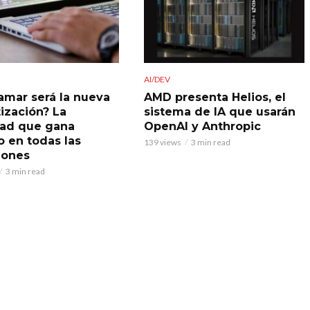
AI/DEV
amar será la nueva
AMD presenta Helios, el
tización? La
sistema de IA que usarán
dad que gana
OpenAI y Anthropic
o en todas las
139 views
3 min read
iones
3 min read