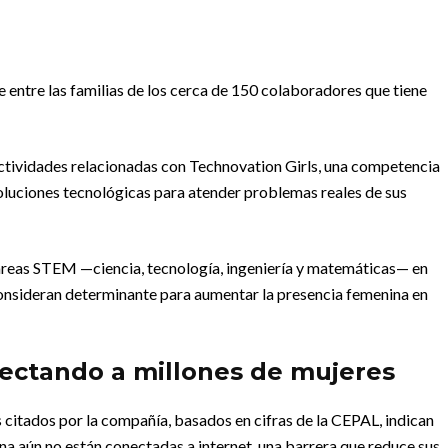
ce entre las familias de los cerca de 150 colaboradores que tiene
ctividades relacionadas con Technovation Girls, una competencia
 soluciones tecnológicas para atender problemas reales de sus
s áreas STEM —ciencia, tecnología, ingeniería y matemáticas— en
consideran determinante para aumentar la presencia femenina en
afectando a millones de mujeres
s citados por la compañía, basados en cifras de la CEPAL, indican
na aún no están conectadas a internet, una barrera que reduce sus