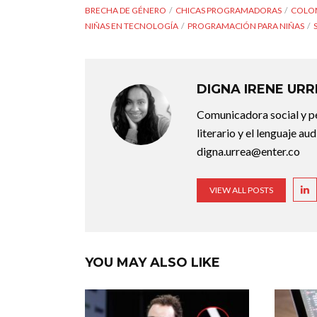
BRECHA DE GÉNERO
CHICAS PROGRAMADORAS
COLO
NIÑAS EN TECNOLOGÍA
PROGRAMACIÓN PARA NIÑAS
DIGNA IRENE UR
Comunicadora social y pe
literario y el lenguaje au
digna.urrea@enter.co
VIEW ALL POSTS
YOU MAY ALSO LIKE