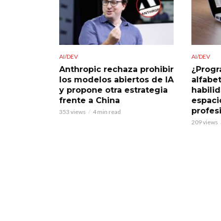
AI/DEV
AI/DEV
Anthropic rechaza prohibir
¿Progr
los modelos abiertos de IA
alfabe
y propone otra estrategia
habili
frente a China
espaci
profes
353 views
4 min read
209 views