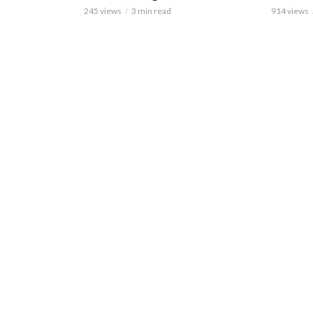
245 views
3 min read
914 views