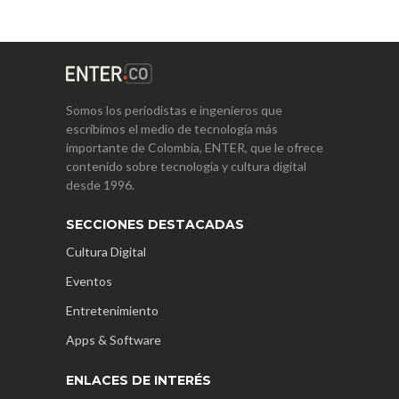
Somos los periodistas e ingenieros que
escribimos el medio de tecnología más
importante de Colombia, ENTER, que le ofrece
contenido sobre tecnología y cultura digital
desde 1996.
SECCIONES DESTACADAS
Cultura Digital
Eventos
Entretenimiento
Apps & Software
ENLACES DE INTERÉS