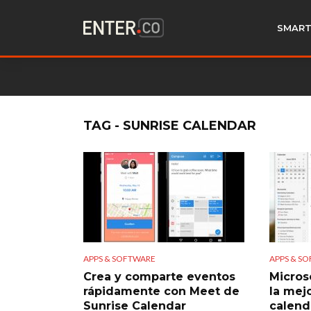
SMART
TAG - SUNRISE CALENDAR
APPS & SOFTWARE
APPS & S
Crea y comparte eventos
Micros
rápidamente con Meet de
la mej
Sunrise Calendar
calend