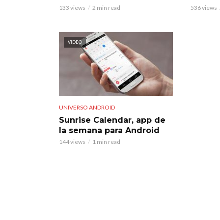
133 views
2 min read
536 views
VIDEO
UNIVERSO ANDROID
Sunrise Calendar, app de
la semana para Android
144 views
1 min read