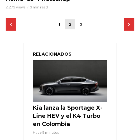
2.273 views
3 min read
1
2
3
RELACIONADOS
Kia lanza la Sportage X-
Line HEV y el K4 Turbo
en Colombia
Hace 8 minutos