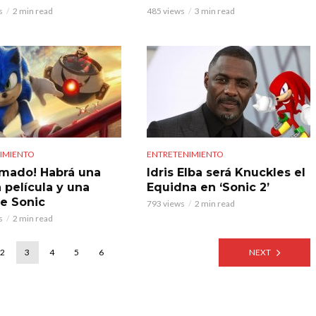
s
2 min read
485 views
3 min read
IMIENTO
ENTRETENIMIENTO
rmado! Habrá una
Idris Elba será Knuckles el
 película y una
Equidna en ‘Sonic 2’
de Sonic
793 views
2 min read
s
2 min read
2
3
4
5
6
NEXT