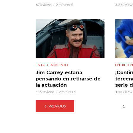
673 views
2 min read
3.270 view
ENTRETENIMIENTO
ENTRETEN
Jim Carrey estaría
¡Confi
pensando en retirarse de
tercera
la actuación
serie 
1.979 views
2 min read
1.337 view
PREVIOUS
1