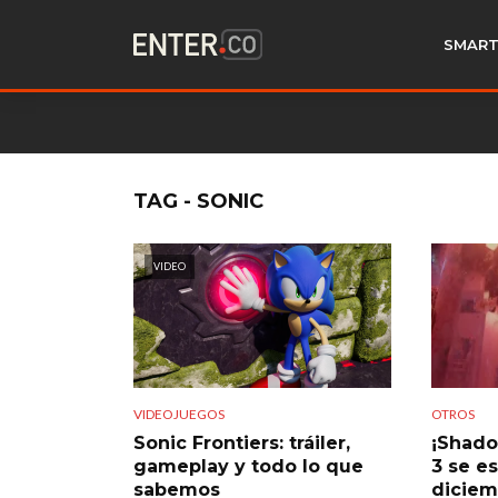
SMART
TAG - SONIC
VIDEO
VIDEOJUEGOS
OTROS
Sonic Frontiers: tráiler,
¡Shado
gameplay y todo lo que
3 se e
sabemos
diciem