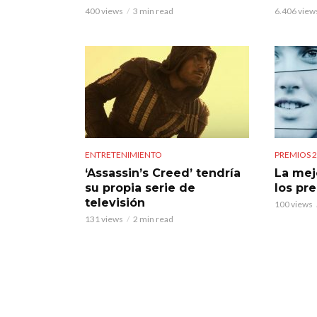
400 views
3 min read
6.406 view
ENTRETENIMIENTO
PREMIOS 
‘Assassin’s Creed’ tendría
La mej
su propia serie de
los pr
televisión
100 views
131 views
2 min read