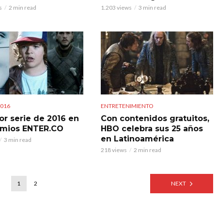
s
2 min read
1.203 views
3 min read
2016
ENTRETENIMIENTO
or serie de 2016 en
Con contenidos gratuitos,
emios ENTER.CO
HBO celebra sus 25 años
en Latinoamérica
3 min read
218 views
2 min read
1
2
NEXT