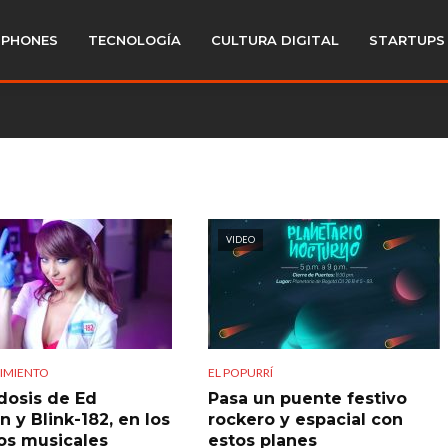
PHONES
TECNOLOGÍA
CULTURA DIGITAL
STARTUPS
VIDEO
IMIENTO
EL POPURRÍ
dosis de Ed
Pasa un puente festivo
 y Blink-182, en los
rockero y espacial con
os musicales
estos planes