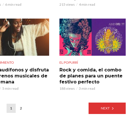
s
6 min read
215 views
4 min read
IMIENTO
EL POPURRÍ
audífonos y disfruta
Rock y comida, el combo
trenos musicales de
de planes para un puente
emana
festivo perfecto
5 min read
188 views
3 min read
1
2
NEXT