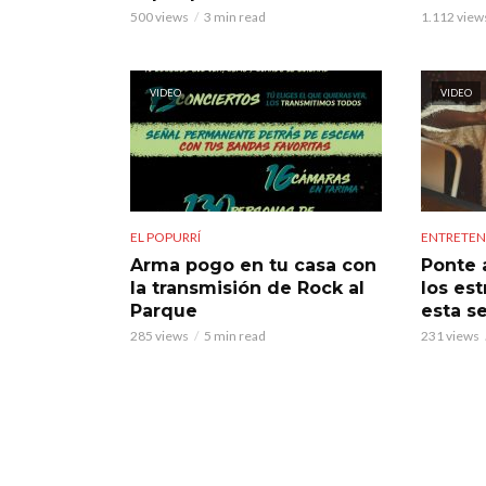
500 views
3 min read
1.112 view
VIDEO
VIDEO
EL POPURRÍ
ENTRETEN
Arma pogo en tu casa con
Ponte 
la transmisión de Rock al
los es
Parque
esta s
285 views
5 min read
231 views