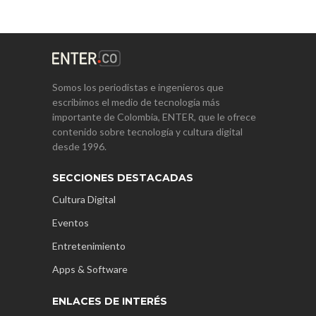
Somos los periodistas e ingenieros que
escribimos el medio de tecnología más
importante de Colombia, ENTER, que le ofrece
contenido sobre tecnología y cultura digital
desde 1996.
SECCIONES DESTACADAS
Cultura Digital
Eventos
Entretenimiento
Apps & Software
ENLACES DE INTERÉS