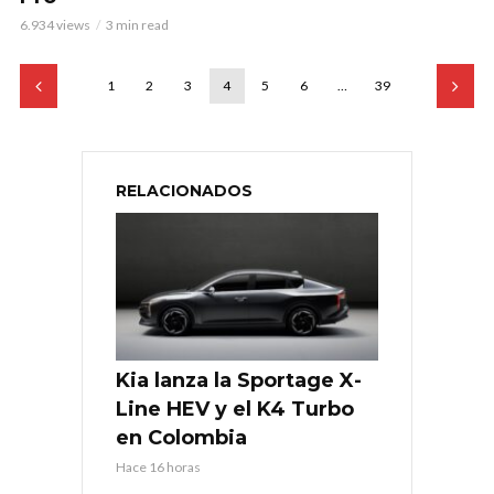
6.934 views
3 min read
1
2
3
4
5
6
…
39
RELACIONADOS
Kia lanza la Sportage X-
Line HEV y el K4 Turbo
en Colombia
Hace 16 horas