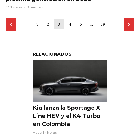
211 views
3 min read
1
2
3
4
5
…
39
RELACIONADOS
Kia lanza la Sportage X-
Line HEV y el K4 Turbo
en Colombia
Hace 14 horas