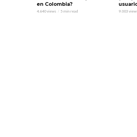
en Colombia?
usuari
4.640 views
5 min read
9.003 view