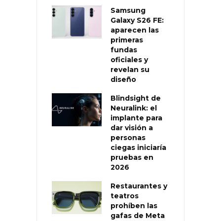
Samsung
Galaxy S26 FE:
aparecen las
primeras
fundas
oficiales y
revelan su
diseño
Blindsight de
Neuralink: el
implante para
dar visión a
personas
ciegas iniciaría
pruebas en
2026
Restaurantes y
teatros
prohíben las
gafas de Meta