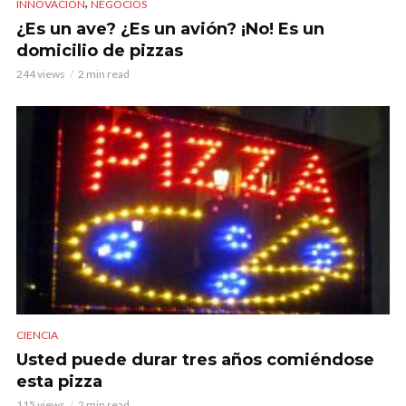
,
INNOVACIÓN
NEGOCIOS
¿Es un ave? ¿Es un avión? ¡No! Es un
domicilio de pizzas
244 views
2 min read
CIENCIA
Usted puede durar tres años comiéndose
esta pizza
115 views
2 min read