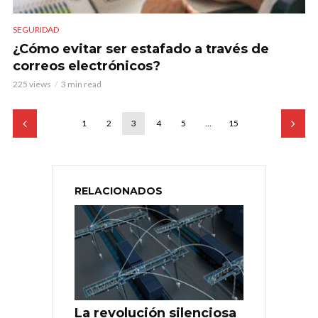
SEGURIDAD
¿Cómo evitar ser estafado a través de
correos electrónicos?
225 views
3 min read
1
2
3
4
5
…
15
RELACIONADOS
La revolución silenciosa