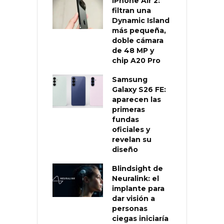
iPhone Air 2:
filtran una
Dynamic Island
más pequeña,
doble cámara
de 48 MP y
chip A20 Pro
Samsung
Galaxy S26 FE:
aparecen las
primeras
fundas
oficiales y
revelan su
diseño
Blindsight de
Neuralink: el
implante para
dar visión a
personas
ciegas iniciaría