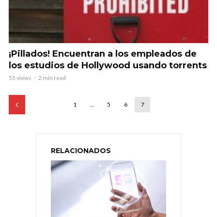
¡Pillados! Encuentran a los empleados de
los estudios de Hollywood usando torrents
55 views
2 min read
1
…
5
6
7
RELACIONADOS