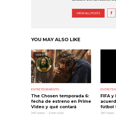
VIEW ALL POSTS
YOU MAY ALSO LIKE
VIDEO
ENTRETENIMIENTO
ENTRETEN
The Chosen temporada 6:
FIFA y 
fecha de estreno en Prime
acuerd
Video y qué contará
fútbol
347 views
2 min read
187 views