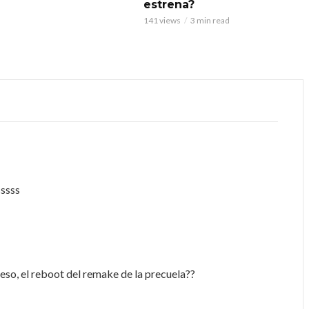
estrena?
141 views
3 min read
ssss
eso, el reboot del remake de la precuela??