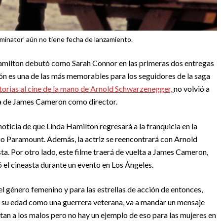
minator’ aún no tiene fecha de lanzamiento.
amilton debutó como Sarah Connor en las primeras dos entregas
ción es una de las más memorables para los seguidores de la saga
storias al cine de la mano de Arnold Schwarzenegger,
no volvió a
 la de James Cameron como director.
oticia de que Linda Hamilton regresará a la franquicia en la
io Paramount. Además, la actriz se reencontrará con Arnold
a. Por otro lado, este filme traerá de vuelta a James Cameron,
 el cineasta durante un evento en Los Ángeles.
l género femenino y para las estrellas de acción de entonces,
e su edad como una guerrera veterana, va a mandar un mensaje
an a los malos pero no hay un ejemplo de eso para las mujeres en