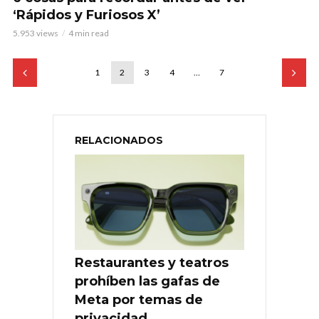
‘Rápidos y Furiosos X’
5.953 views
4 min read
1
2
3
4
…
7
RELACIONADOS
Restaurantes y teatros
prohíben las gafas de
Meta por temas de
privacidad