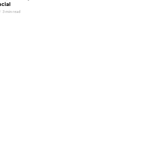
cial
3 min read