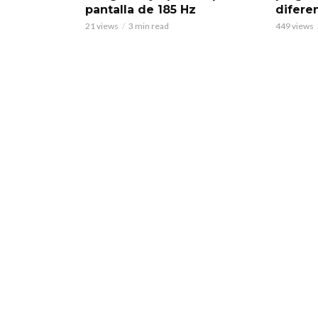
diferen
pantalla de 185 Hz
449 views
21 views
3 min read