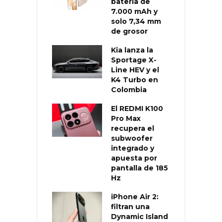
batería de
7.000 mAh y
solo 7,34 mm
de grosor
Kia lanza la
Sportage X-
Line HEV y el
K4 Turbo en
Colombia
El REDMI K100
Pro Max
recupera el
subwoofer
integrado y
apuesta por
pantalla de 185
Hz
iPhone Air 2:
filtran una
Dynamic Island