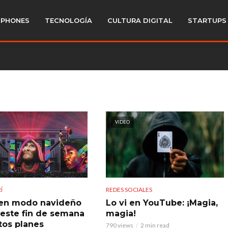
PHONES
TECNOLOGÍA
CULTURA DIGITAL
STARTUPS
VIDEO
Í
REDES SOCIALES
en modo navideño
Lo vi en YouTube: ¡Magia,
este fin de semana
magia!
tos planes
790 views
2 min read