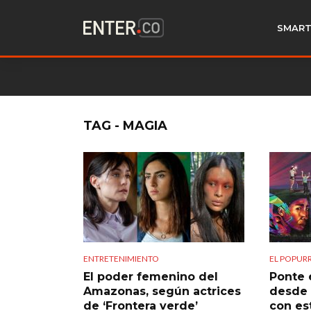
SMART
TAG - MAGIA
ENTRETENIMIENTO
EL POPURR
El poder femenino del
Ponte 
Amazonas, según actrices
desde 
de ‘Frontera verde’
con es