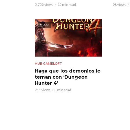
5.752 views
12 min read
98 views
VIDEO
HUB GAMELOFT
Haga que los demonios le
teman con ‘Dungeon
Hunter 4’
711 views
3 min read