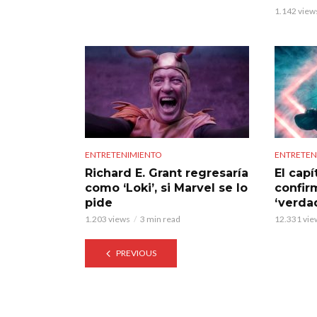
1.142 view
ENTRETENIMIENTO
ENTRETEN
Richard E. Grant regresaría
El capí
como ‘Loki’, si Marvel se lo
confirm
pide
‘verdad
1.203 views
3 min read
12.331 vie
PREVIOUS