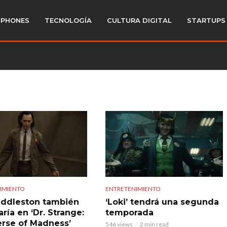
PHONES
TECNOLOGÍA
CULTURA DIGITAL
STARTUPS
IMIENTO
ENTRETENIMIENTO
ddleston también
‘Loki’ tendrá una segunda
ría en ‘Dr. Strange:
temporada
erse of Madness’
546 views
2 min read