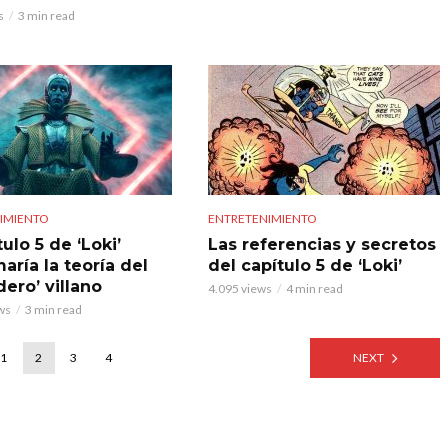
s
3 min read
IMIENTO
ENTRETENIMIENTO
tulo 5 de ‘Loki’
Las referencias y secretos
aría la teoría del
del capítulo 5 de ‘Loki’
ero’ villano
4.095 views
4 min read
ws
3 min read
1
2
3
4
NEXT