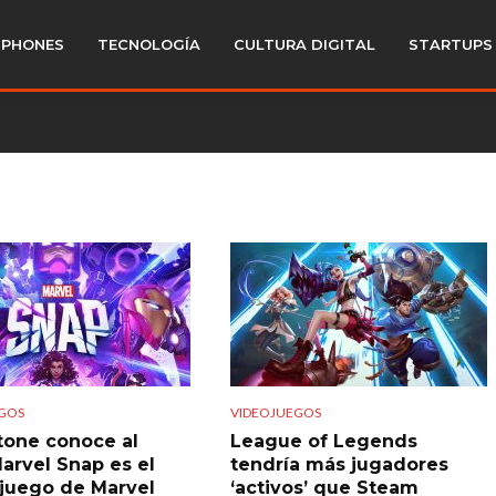
PHONES
TECNOLOGÍA
CULTURA DIGITAL
STARTUPS
GOS
VIDEOJUEGOS
tone conoce al
League of Legends
arvel Snap es el
tendría más jugadores
juego de Marvel
‘activos’ que Steam