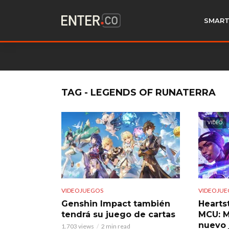
SMART
TAG - LEGENDS OF RUNATERRA
VIDEO
VIDEOJUEGOS
VIDEOJUE
Genshin Impact también
Hearts
tendrá su juego de cartas
MCU: M
nuevo 
1.703 views
2 min read