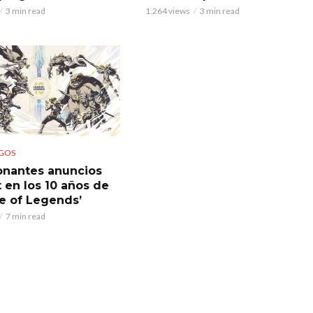
3 min read
1.264 views
3 min read
GOS
nantes anuncios
t en los 10 años de
e of Legends’
7 min read