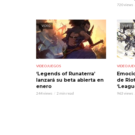
720 views
VIDEO
VIDEO
VIDEOJUEGOS
VIDEOJUE
‘Legends of Runaterra’
Emocio
lanzará su beta abierta en
de Rio
enero
‘Leagu
244 views
2 min read
963 views