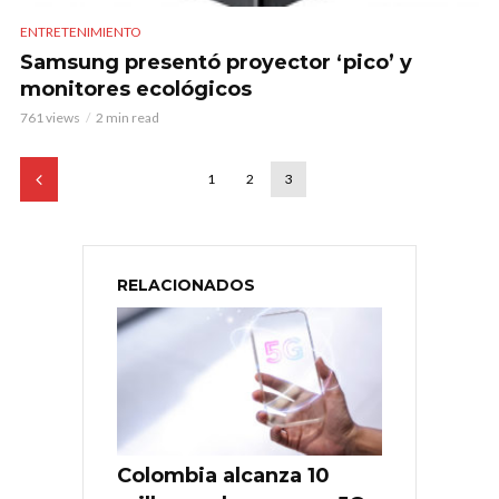
ENTRETENIMIENTO
Samsung presentó proyector ‘pico’ y
monitores ecológicos
761 views
2 min read
1
2
3
RELACIONADOS
Colombia alcanza 10