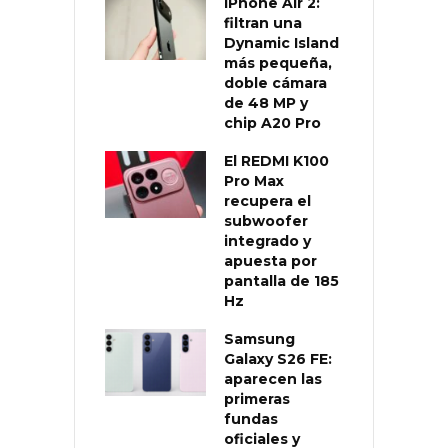
iPhone Air 2:
filtran una
Dynamic Island
más pequeña,
doble cámara
de 48 MP y
chip A20 Pro
El REDMI K100
Pro Max
recupera el
subwoofer
integrado y
apuesta por
pantalla de 185
Hz
Samsung
Galaxy S26 FE:
aparecen las
primeras
fundas
oficiales y