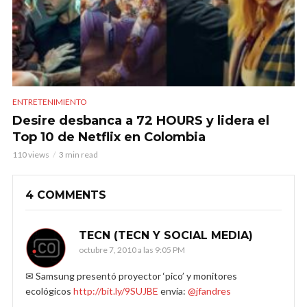
ENTRETENIMIENTO
Desire desbanca a 72 HOURS y lidera el
Top 10 de Netflix en Colombia
110 views
3 min read
4 COMMENTS
TECN (TECN Y SOCIAL MEDIA)
octubre 7, 2010 a las 9:05 PM
✉ Samsung presentó proyector ‘pico’ y monitores
ecológicos
http://bit.ly/9SUJBE
envía:
@jfandres