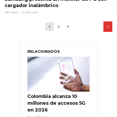
cargador inalámbrico
667 views
1 min read
1
2
3
RELACIONADOS
Colombia alcanza 10
millones de accesos 5G
en 2026
Hace 19 horas