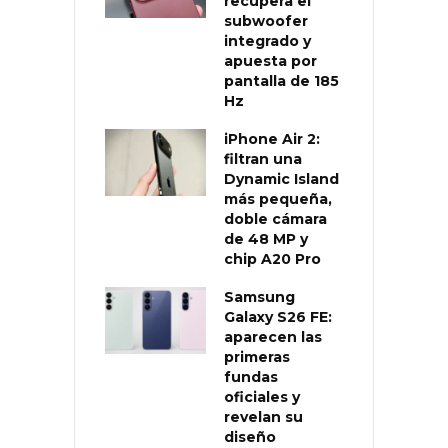
recupera el
subwoofer
integrado y
apuesta por
pantalla de 185
Hz
iPhone Air 2:
filtran una
Dynamic Island
más pequeña,
doble cámara
de 48 MP y
chip A20 Pro
Samsung
Galaxy S26 FE:
aparecen las
primeras
fundas
oficiales y
revelan su
diseño