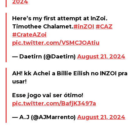
2024
Here’s my first attempt at InZoi.
Timothee Chalamet.
#inZOI
#CAZ
#CrateAZoi
pic.twitter.com/VSMCJOAtiu
— Daetirn (@Daetirn)
August 21, 2024
AH! kk Achei a Billie Eilish no INZOI pra
usar!
Esse jogo vai ser ótimo!
pic.twitter.com/BafjK3497a
— A.J (@AJMarrento)
August 21, 2024