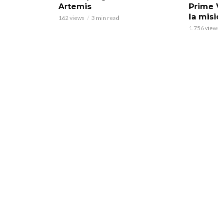
Artemis
Prime 
la misi
162 views
3 min read
1.756 view