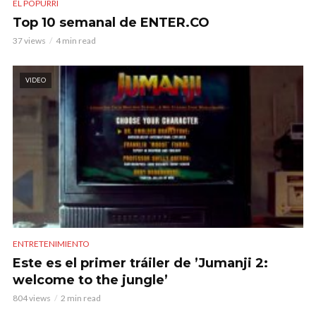
EL POPURRÍ
Top 10 semanal de ENTER.CO
37 views
4 min read
VIDEO
ENTRETENIMIENTO
Este es el primer tráiler de ’Jumanji 2:
welcome to the jungle’
804 views
2 min read