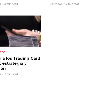
s
3 min read
881 views
2 min read
GOS
r a los Trading Card
 estrategia y
ión
s
7 min read