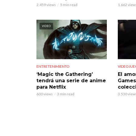
2.459 views
5 min read
1.662 view
VIDEO
ENTRETENIMIENTO
VIDEOJUE
‘Magic the Gathering’
El amo
tendrá una serie de anime
Games:
para Netflix
colecc
600 views
3 min read
3.530 view