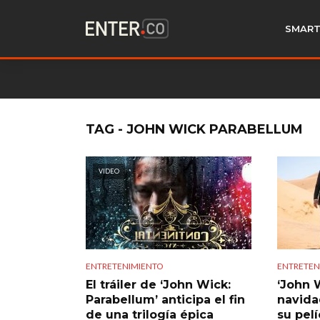
SMART
TAG - JOHN WICK PARABELLUM
VIDEO
ENTRETENIMIENTO
ENTRETEN
El tráiler de ‘John Wick:
‘John W
Parabellum’ anticipa el fin
navida
de una trilogía épica
su pelí