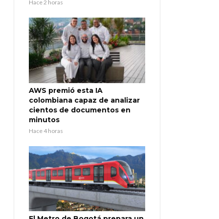
Hace 2 horas
AWS premió esta IA
colombiana capaz de analizar
cientos de documentos en
minutos
Hace 4 horas
El Metro de Bogotá prepara un