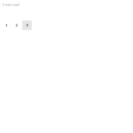
2 min read
1
2
3