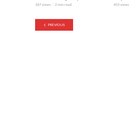
187 views
2 min read
453 views
PREVIOUS